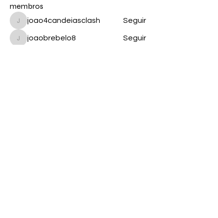
membros
joao4candeiasclash
Seguir
joao4candeiasclash
joaobrebelo8
Seguir
joaobrebelo8
Ricardo Silva
Seguir
alicina.m
Seguir
alicina.m
ruirosado410
Seguir
ruirosado410
Ver todos os membros (456)
Contacto
Termos e Condições
Política de Privacidade