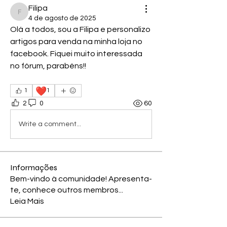
Filipa
Filipa
4 de agosto de 2025
Olá a todos, sou a Filipa e personalizo 
artigos para venda na minha loja no 
facebook. Fiquei muito interessada 
no fórum, parabéns!!
❤️
1
1
2
0
60
Write a comment...
Informações
Bem-vindo à comunidade! Apresenta-
te, conhece outros membros
...
Leia Mais