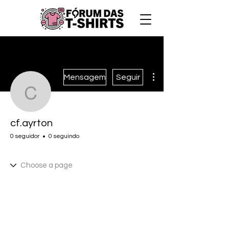
Mais ações
Mensagem
Seguir
cf.ayrton
cf.ayrton
0 seguidor
0 seguindo