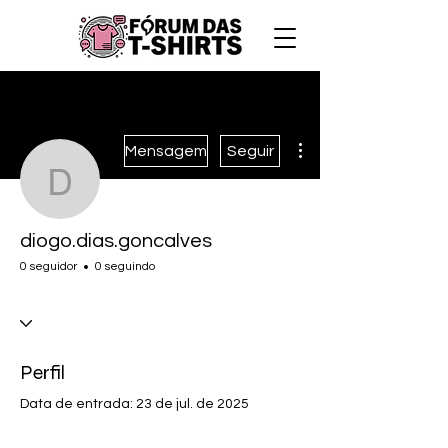
Mais ações
Mensagem
Seguir
diogo.dias.goncalves
diogo.dias.goncalves
0 seguidor
0 seguindo
Perfil
Data de entrada: 23 de jul. de 2025