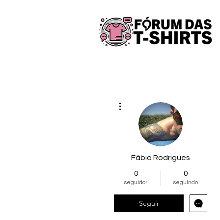
Mais ações
Fábio Rodrigues
0
0
seguidor
seguindo
Seguir