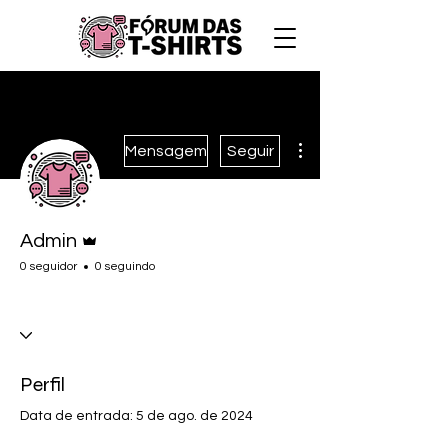
Mais ações
Mensagem
Seguir
Administrador
Admin
0 seguidor
0 seguindo
Administrador
+
4
Perfil
Data de entrada: 5 de ago. de 2024