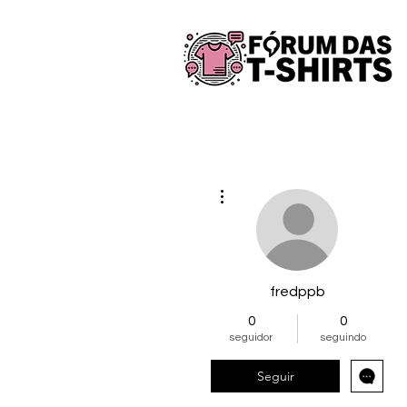
Mais ações
fredppb
0
0
seguidor
seguindo
Seguir