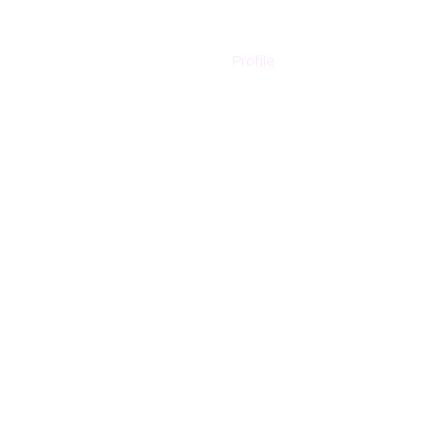
Profile
Contacto
 and secured by
Wix