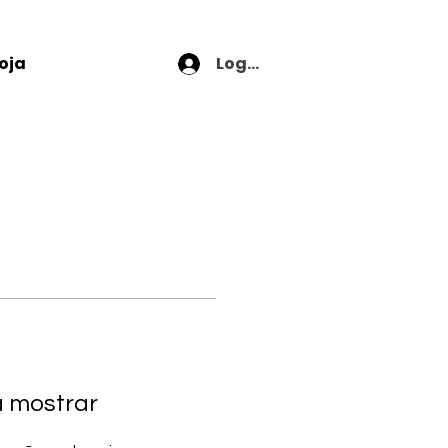
Login
oja
a mostrar