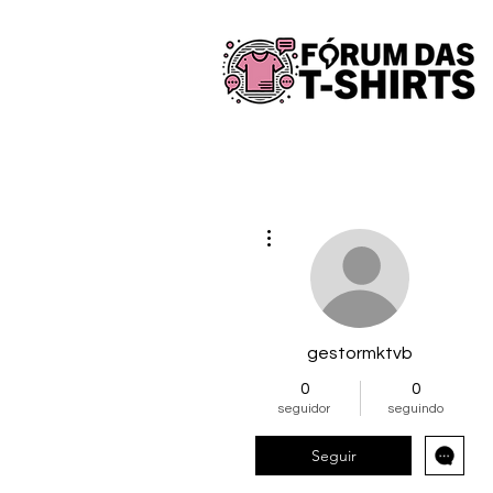
Mais ações
gestormktvb
0
0
seguidor
seguindo
Seguir