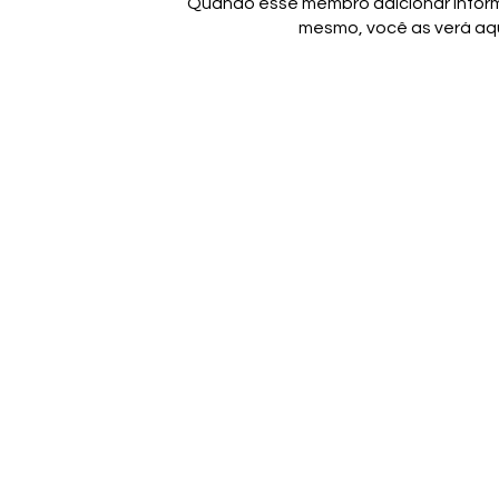
Quando esse membro adicionar inform
mesmo, você as verá aqu
Termos e Condições
P