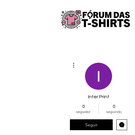
Mais ações
Inter Print
0
0
seguidor
seguindo
Seguir