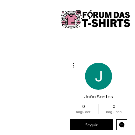
Mais ações
João Santos
0
0
seguidor
seguindo
Seguir