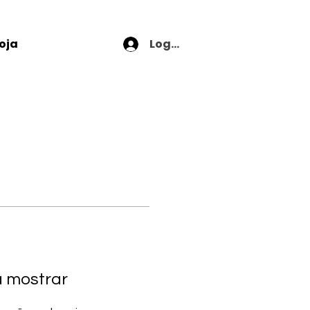
Login
oja
a mostrar