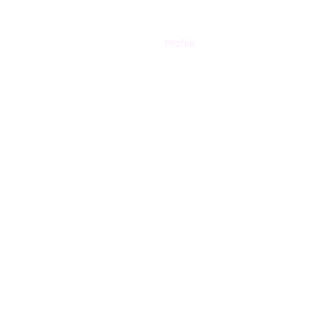
Profile
Contacto
 and secured by
Wix