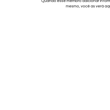
Quando esse membro adicionar inform
mesmo, você as verá aqu
Termos e Condições
P