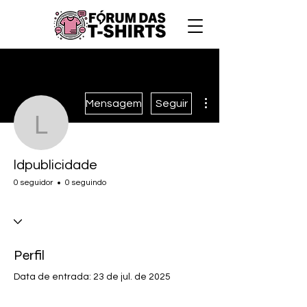
Mais ações
Mensagem
Seguir
ldpublicidade
ldpublicidade
0 seguidor
0 seguindo
Perfil
Data de entrada: 23 de jul. de 2025