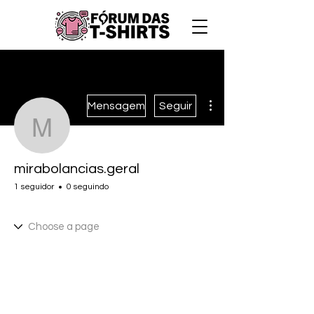
Mais ações
Mensagem
Seguir
mirabolancias.geral
mirabolancias.geral
1 seguidor
0 seguindo