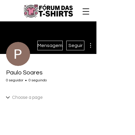
Mais ações
Mensagem
Seguir
Paulo Soares
0 seguidor
0 seguindo