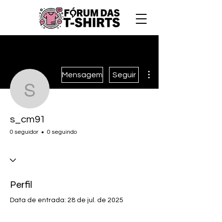
Mais ações
Mensagem
Seguir
s_cm91
s_cm91
0 seguidor
0 seguindo
Perfil
Data de entrada: 28 de jul. de 2025