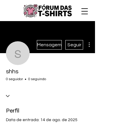
Mais ações
Mensagem
Seguir
shhs
shhs
0 seguidor
0 seguindo
Perfil
Data de entrada: 14 de ago. de 2025