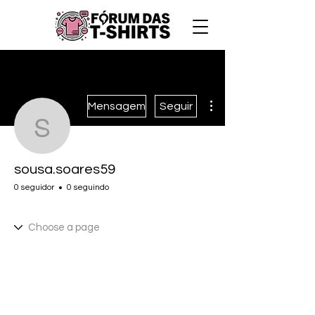
Mais ações
Mensagem
Seguir
sousa.soares59
sousa.soares59
0 seguidor
0 seguindo