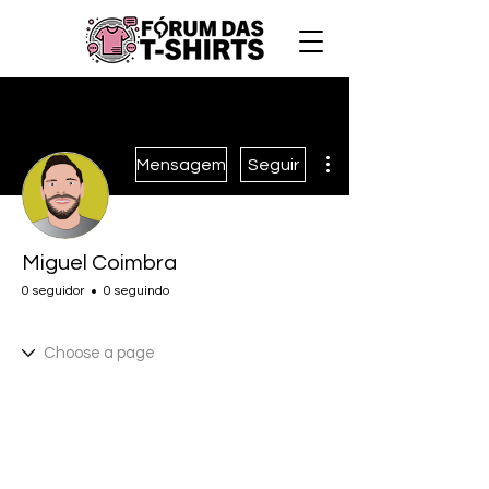
Mais ações
Mensagem
Seguir
Miguel Coimbra
0 seguidor
0 seguindo