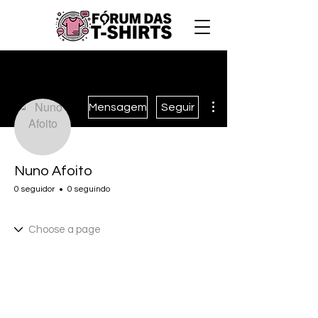
Mais ações
Mensagem
Seguir
Nuno Afoito
0 seguidor
0 seguindo